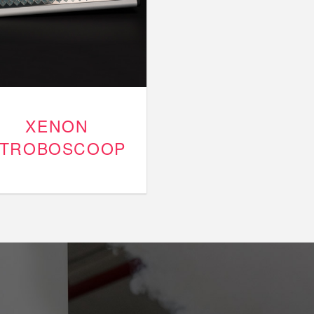
XENON
STROBOSCOOP