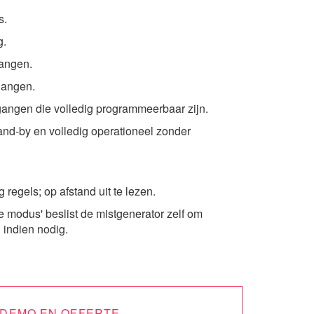
s.
g.
angen.
gangen.
angen die volledig programmeerbaar zijn.
and-by en volledig operationeel zonder
regels; op afstand uit te lezen.
 modus' beslist de mistgenerator zelf om
 indien nodig.
, DEMO EN OFFERTE