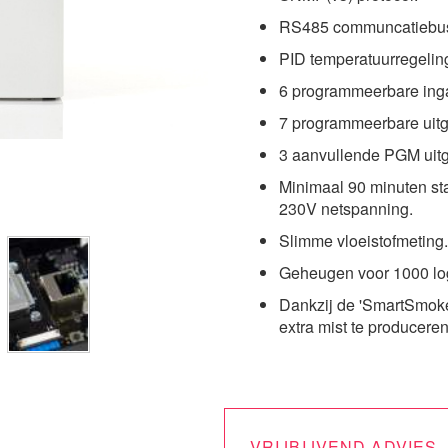
RS485 communcatiebu
PID temperatuurregelin
6 programmeerbare ing
7 programmeerbare uit
3 aanvullende PGM uitg
Minimaal 90 minuten st
230V netspanning.
Slimme vloeistofmeting.
Geheugen voor 1000 log 
Dankzij de 'SmartSmoke
extra mist te produceren
VRIJBIJVEND ADVIES