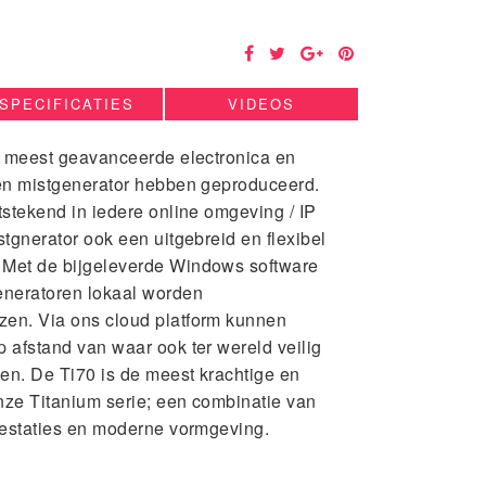
SPECIFICATIES
VIDEOS
de meest geavanceerde electronica en
een mistgenerator hebben geproduceerd.
tstekend in iedere online omgeving / IP
stgnerator ook een uitgebreid en flexibel
 Met de bijgeleverde Windows software
eneratoren lokaal worden
en. Via ons cloud platform kunnen
 afstand van waar ook ter wereld veilig
en. De Ti70 is de meest krachtige en
onze Titanium serie; een combinatie van
prestaties en moderne vormgeving.