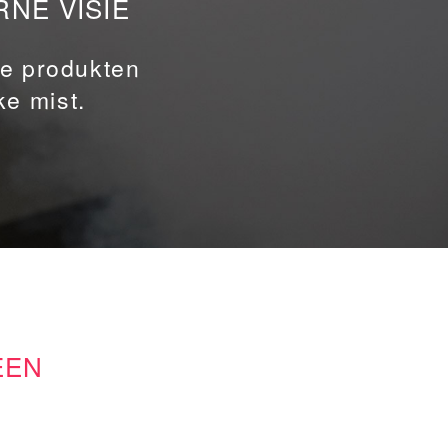
RNE VISIE
ze produkten
e mist.
EEN