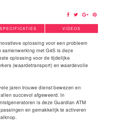
SPECIFICATIES
VIDEOS
nnovatieve oplossing voor een probleem
 in samenwerking met G4S is deze
ste oplossing voor de tijdelijke
kers (waardetransport) en waardevolle
vele jaren trouwe dienst bewezen en
vallen succevol afgeweerd. In
e mistgeneratoren is deze Guardian ATM
epassingen en gemakkelijk te activeren
valknop.