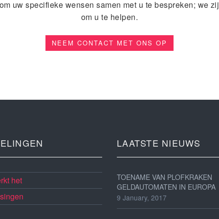
 om uw specifieke wensen samen met u te bespreken; we zij
om u te helpen.
NEEM CONTACT MET ONS OP
ELINGEN
LAATSTE NIEUWS
TOENAME VAN PLOFKRAKEN
kt het
GELDAUTOMATEN IN EUROPA
singen
9 January, 2017