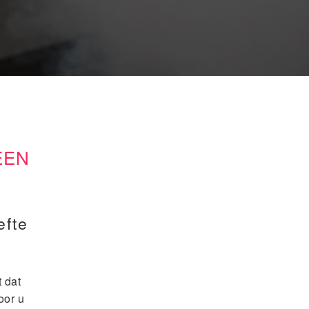
EEN
efte
 dat
oor u