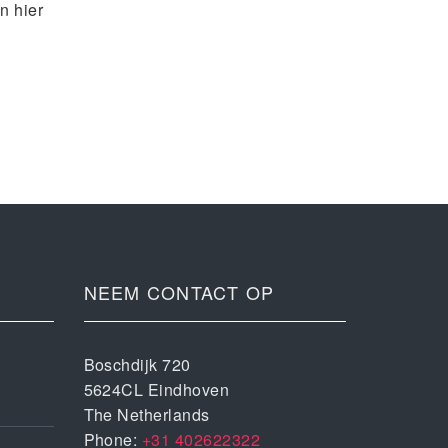
n hier
NEEM CONTACT OP
Boschdijk 720
5624CL Eindhoven
The Netherlands
Phone:
+31 402622322